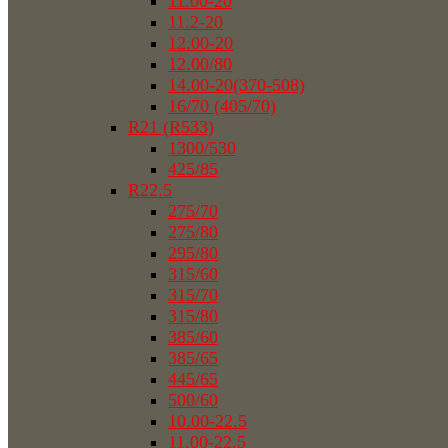
11.00-20
11.2-20
12.00-20
12.00/80
14.00-20(370-508)
16/70 (405/70)
R21 (R533)
1300/530
425/85
R22.5
275/70
275/80
295/80
315/60
315/70
315/80
385/60
385/65
445/65
500/60
10.00-22.5
11.00-22.5