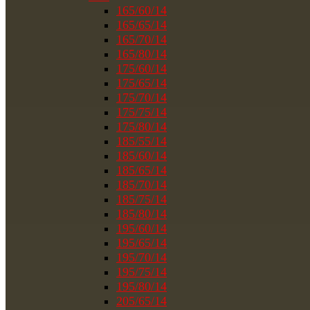
165/60/14
165/65/14
165/70/14
165/80/14
175/60/14
175/65/14
175/70/14
175/75/14
175/80/14
185/55/14
185/60/14
185/65/14
185/70/14
185/75/14
185/80/14
195/60/14
195/65/14
195/70/14
195/75/14
195/80/14
205/65/14