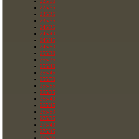
225/50
225/55
235/35
235/55
245/35
245/40
245/45
245/50
255/30
255/35
255/40
255/45
255/50
255/55
265/35
265/40
265/45
265/50
275/35
275/40
275/45
275/55