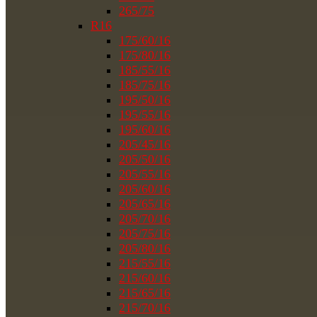
265/75
R16
175/60/16
175/80/16
185/55/16
185/75/16
195/50/16
195/55/16
195/60/16
205/45/16
205/50/16
205/55/16
205/60/16
205/65/16
205/70/16
205/75/16
205/80/16
215/55/16
215/60/16
215/65/16
215/70/16