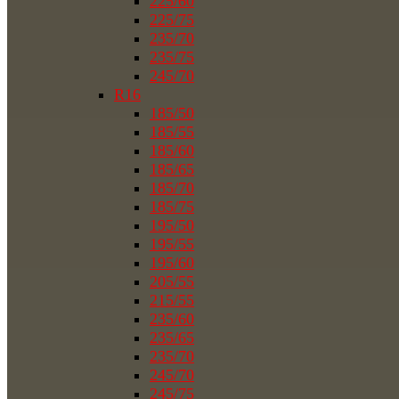
225/60
225/75
235/70
235/75
245/70
R16
185/50
185/55
185/60
185/65
185/70
185/75
195/50
195/55
195/60
205/55
215/55
235/60
235/65
235/70
245/70
245/75