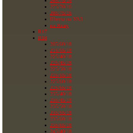
265/75/16
275/70/16
285/75/16
Шины на УАЗ
на Ниву
R17
R18
285/60/18
215/55/18
225/40/18
225/45/18
225/50/18
225/55/18
225/60/18
225/65/18
235/40/18
235/45/18
235/50/18
235/55/18
235/60/18
235/65/18
245/40/18