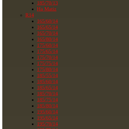
185/70/13
На Matiz
R14
165/60/14
165/65/14
165/70/14
165/80/14
175/60/14
175/65/14
175/70/14
175/75/14
175/80/14
185/55/14
185/60/14
185/65/14
185/70/14
185/75/14
185/80/14
195/60/14
195/65/14
195/70/14