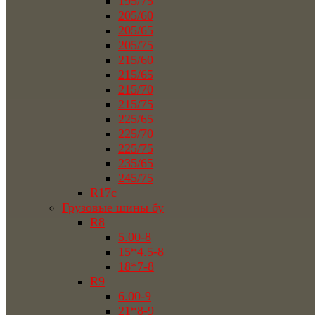
195/75
205/60
205/65
205/75
215/60
215/65
215/70
215/75
225/65
225/70
225/75
235/65
245/75
R17c
Грузовые шины бу
R8
5.00-8
15*4.5-8
18*7-8
R9
6.00-9
21*8-9