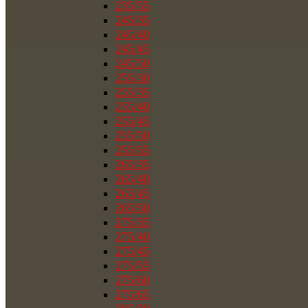
235/55
245/35
245/40
245/45
245/50
255/30
255/35
255/40
255/45
255/50
255/55
265/35
265/40
265/45
265/50
275/35
275/40
275/45
275/55
275/60
275/65