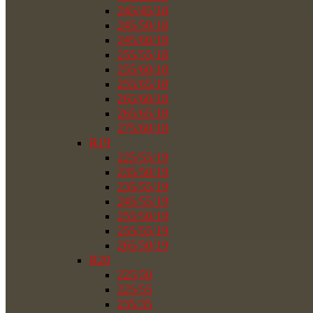
245/45/18
245/50/18
245/60/18
255/55/18
255/60/18
255/65/18
265/60/18
265/65/18
275/60/18
R19
225/55/19
235/50/19
235/55/19
245/55/19
255/50/19
255/55/19
265/50/19
R20
225/50
225/55
235/35