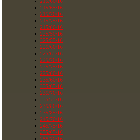
215/60/16
215/65/16
215/70/16
215/75/16
215/80/16
225/50/16
225/55/16
225/60/16
225/65/16
225/70/16
225/75/16
225/80/16
235/60/16
235/65/16
235/70/16
235/75/16
235/80/16
235/85/16
245/70/16
245/75/16
255/65/16
255/70/16