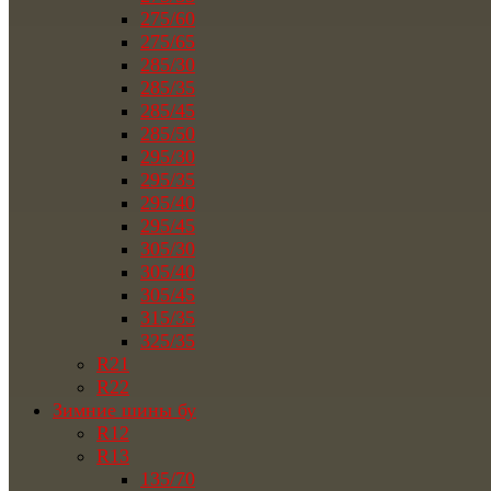
275/60
275/65
285/30
285/35
285/45
285/50
295/30
295/35
295/40
295/45
305/30
305/40
305/45
315/35
325/35
R21
R22
Зимние шины бу
R12
R13
135/70