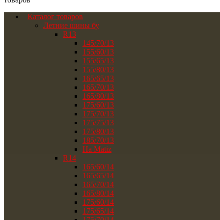
Каталог товаров
Летние шины бу
R13
145/70/13
155/60/13
155/65/13
155/80/13
165/65/13
165/70/13
165/80/13
175/60/13
175/70/13
175/75/13
175/80/13
185/70/13
На Matiz
R14
165/60/14
165/65/14
165/70/14
165/80/14
175/60/14
175/65/14
175/70/14