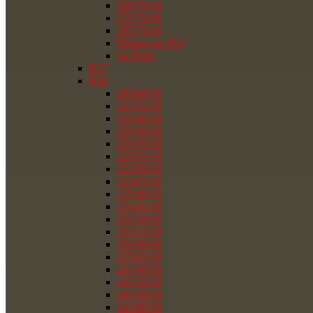
265/75/16
275/70/16
285/75/16
Шины на УАЗ
на Ниву
R17
R18
285/60/18
215/55/18
225/40/18
225/45/18
225/50/18
225/55/18
225/60/18
225/65/18
235/40/18
235/45/18
235/50/18
235/55/18
235/60/18
235/65/18
245/40/18
245/45/18
245/50/18
245/60/18