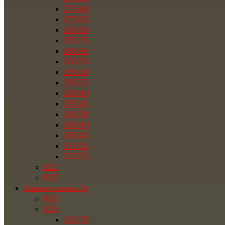
275/60
275/65
285/30
285/35
285/45
285/50
295/30
295/35
295/40
295/45
305/30
305/40
305/45
315/35
325/35
R21
R22
Зимние шины бу
R12
R13
135/70