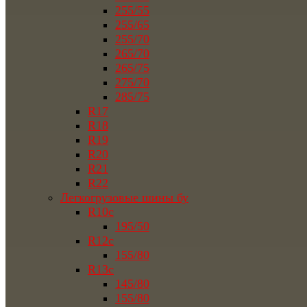
255/55
255/65
255/70
265/70
265/75
275/70
285/75
R17
R18
R19
R20
R21
R22
Легкогрузовые шины бу
R10c
195/50
R12c
155/80
R13c
145/80
155/80