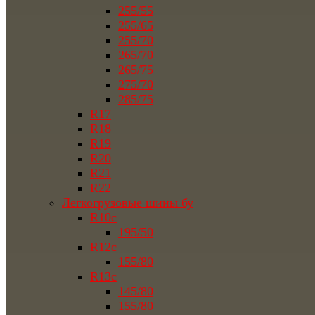
255/55
255/65
255/70
265/70
265/75
275/70
285/75
R17
R18
R19
R20
R21
R22
Легкогрузовые шины бу
R10c
195/50
R12c
155/80
R13c
145/80
155/80