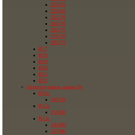
255/55
255/65
255/70
265/70
265/75
275/70
285/75
R17
R18
R19
R20
R21
R22
Легкогрузовые шины бу
R10c
195/50
R12c
155/80
R13c
145/80
155/80