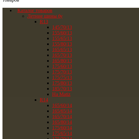
Каталог товаров
Летние шины бу
R13
145/70/13
155/60/13
155/65/13
155/80/13
165/65/13
165/70/13
165/80/13
175/60/13
175/70/13
175/75/13
175/80/13
185/70/13
На Matiz
R14
165/60/14
165/65/14
165/70/14
165/80/14
175/60/14
175/65/14
175/70/14