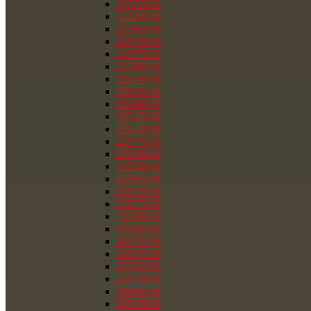
215/55/16
215/60/16
215/65/16
215/70/16
215/75/16
215/80/16
225/50/16
225/55/16
225/60/16
225/65/16
225/70/16
225/75/16
225/80/16
235/60/16
235/65/16
235/70/16
235/75/16
235/80/16
235/85/16
245/70/16
245/75/16
255/65/16
255/70/16
265/65/16
265/70/16