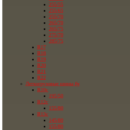
255/55
255/65
255/70
265/70
265/75
275/70
285/75
R17
R18
R19
R20
R21
R22
Легкогрузовые шины бу
R10c
195/50
R12c
155/80
R13c
145/80
155/80