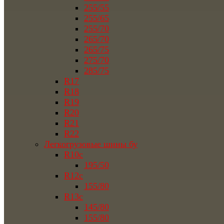
255/55
255/65
255/70
265/70
265/75
275/70
285/75
R17
R18
R19
R20
R21
R22
Легкогрузовые шины бу
R10c
195/50
R12c
155/80
R13c
145/80
155/80