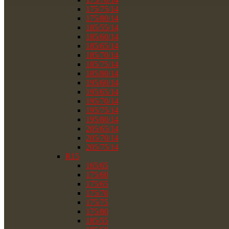
175/75/14
175/80/14
185/55/14
185/60/14
185/65/14
185/70/14
185/75/14
185/80/14
195/60/14
195/65/14
195/70/14
195/75/14
195/80/14
205/65/14
205/70/14
205/75/14
R15
165/65
175/60
175/65
175/70
175/75
175/80
185/55