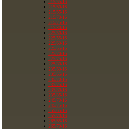
215/55/16
215/60/16
215/65/16
215/70/16
215/75/16
215/80/16
225/50/16
225/55/16
225/60/16
225/65/16
225/70/16
225/75/16
225/80/16
235/60/16
235/65/16
235/70/16
235/75/16
235/80/16
235/85/16
245/70/16
245/75/16
255/65/16
255/70/16
265/65/16
265/70/16