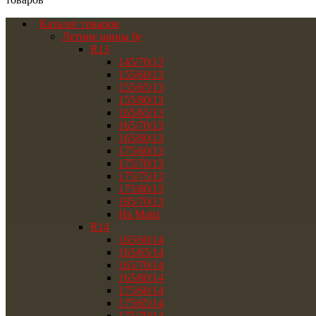
Каталог товаров
Летние шины бу
R13
145/70/13
155/60/13
155/65/13
155/80/13
165/65/13
165/70/13
165/80/13
175/60/13
175/70/13
175/75/13
175/80/13
185/70/13
На Matiz
R14
165/60/14
165/65/14
165/70/14
165/80/14
175/60/14
175/65/14
175/70/14