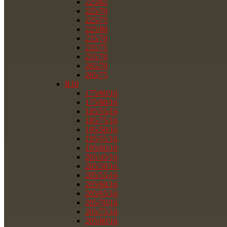
225/65
225/70
225/75
225/80
235/70
235/75
255/70
265/70
265/75
R16
175/60/16
175/80/16
185/55/16
185/75/16
195/50/16
195/55/16
195/60/16
205/45/16
205/50/16
205/55/16
205/60/16
205/65/16
205/70/16
205/75/16
205/80/16