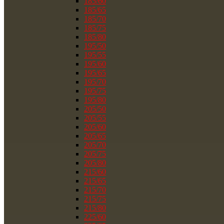
185/60
185/65
185/70
185/75
185/80
195/50
195/55
195/60
195/65
195/70
195/75
195/80
205/50
205/55
205/60
205/65
205/70
205/75
205/80
215/60
215/65
215/70
215/75
215/80
225/60