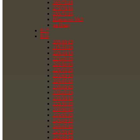
265/75/16
275/70/16
285/75/16
Шины на УАЗ
на Ниву
R17
R18
285/60/18
215/55/18
225/40/18
225/45/18
225/50/18
225/55/18
225/60/18
225/65/18
235/40/18
235/45/18
235/50/18
235/55/18
235/60/18
235/65/18
245/40/18
245/45/18
245/50/18
245/60/18