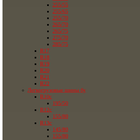
255/55
255/65
255/70
265/70
265/75
275/70
285/75
R17
R18
R19
R20
R21
R22
Легкогрузовые шины бу
R10c
195/50
R12c
155/80
R13c
145/80
155/80