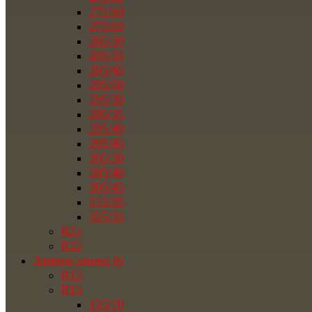
275/60
275/65
285/30
285/35
285/45
285/50
295/30
295/35
295/40
295/45
305/30
305/40
305/45
315/35
325/35
R21
R22
Зимние шины бу
R12
R13
135/70