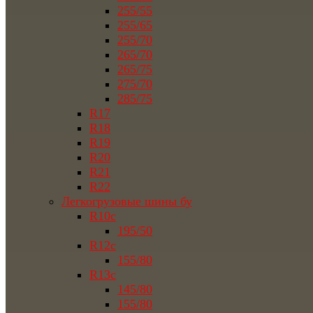
255/55
255/65
255/70
265/70
265/75
275/70
285/75
R17
R18
R19
R20
R21
R22
Легкогрузовые шины бу
R10c
195/50
R12c
155/80
R13c
145/80
155/80