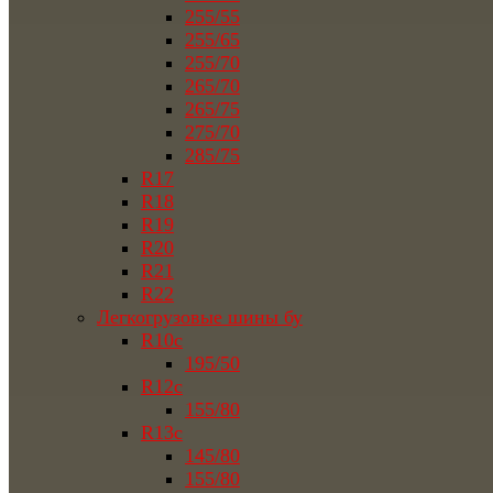
255/55
255/65
255/70
265/70
265/75
275/70
285/75
R17
R18
R19
R20
R21
R22
Легкогрузовые шины бу
R10c
195/50
R12c
155/80
R13c
145/80
155/80