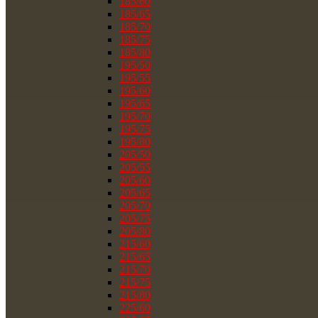
185/60
185/65
185/70
185/75
185/80
195/50
195/55
195/60
195/65
195/70
195/75
195/80
205/50
205/55
205/60
205/65
205/70
205/75
205/80
215/60
215/65
215/70
215/75
215/80
225/60