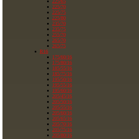
225/65
225/70
225/75
225/80
235/70
235/75
255/70
265/70
265/75
R16
175/60/16
175/80/16
185/55/16
185/75/16
195/50/16
195/55/16
195/60/16
205/45/16
205/50/16
205/55/16
205/60/16
205/65/16
205/70/16
205/75/16
205/80/16