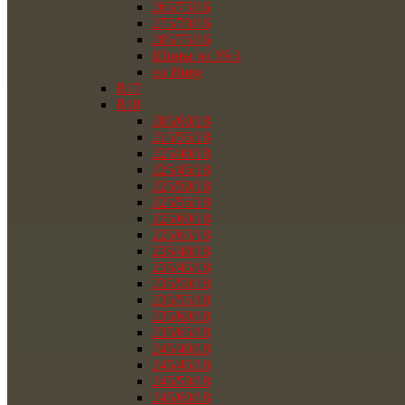
265/75/16
275/70/16
285/75/16
Шины на УАЗ
на Ниву
R17
R18
285/60/18
215/55/18
225/40/18
225/45/18
225/50/18
225/55/18
225/60/18
225/65/18
235/40/18
235/45/18
235/50/18
235/55/18
235/60/18
235/65/18
245/40/18
245/45/18
245/50/18
245/60/18