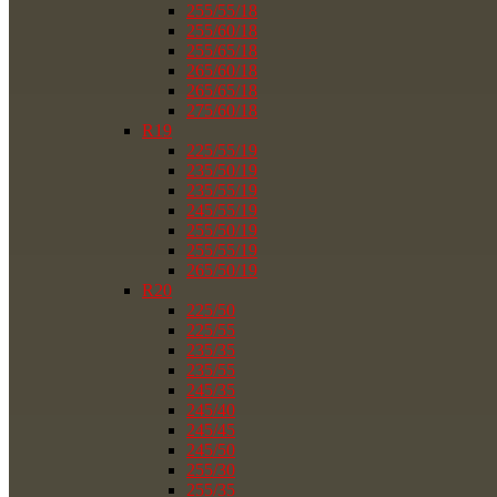
255/55/18
255/60/18
255/65/18
265/60/18
265/65/18
275/60/18
R19
225/55/19
235/50/19
235/55/19
245/55/19
255/50/19
255/55/19
265/50/19
R20
225/50
225/55
235/35
235/55
245/35
245/40
245/45
245/50
255/30
255/35