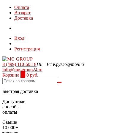
Оплата
Возврат
Доставка
Вход
Регистрация
8 (499) 110-60-18
Пн—Вс Круглосуточно
info@mg-group24.ru
Корзина
0
0 руб.
Быстрая доставка
Доступные
способы
оплаты
Свыше
10 000+
товаров