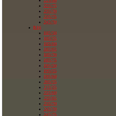
225/60
225/75
235/70
235/75
245/70
R16
185/50
185/55
185/60
185/65
185/70
185/75
195/50
195/55
195/60
205/55
215/55
235/60
235/65
235/70
245/70
245/75