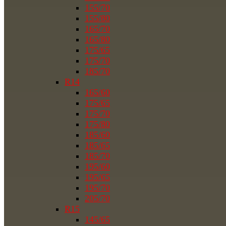
155/70
155/80
165/70
165/80
175/65
175/70
185/70
R14
165/60
175/65
175/70
175/80
185/60
185/65
185/70
195/60
195/65
195/70
205/70
R15
145/65