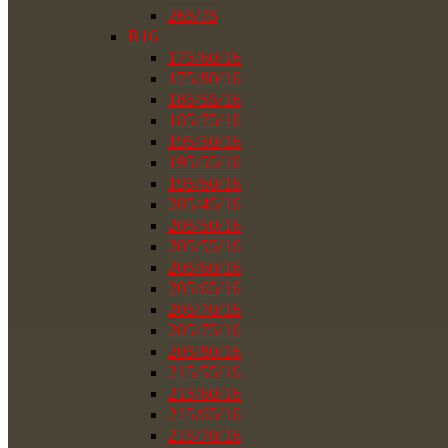
265/75
R16
175/60/16
175/80/16
185/55/16
185/75/16
195/50/16
195/55/16
195/60/16
205/45/16
205/50/16
205/55/16
205/60/16
205/65/16
205/70/16
205/75/16
205/80/16
215/55/16
215/60/16
215/65/16
215/70/16