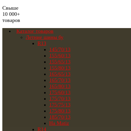
Свыше
10 000+
товаров
Каталог товаров
Летние шины бу
R13
145/70/13
155/60/13
155/65/13
155/80/13
165/65/13
165/70/13
165/80/13
175/60/13
175/70/13
175/75/13
175/80/13
185/70/13
На Matiz
R14