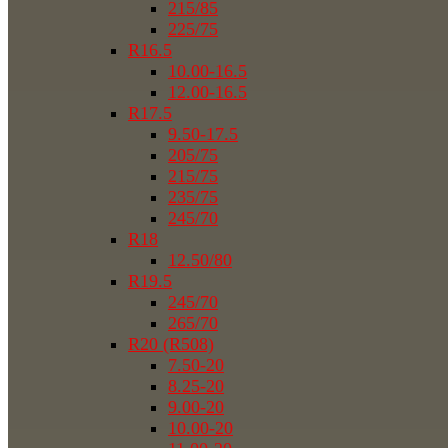
215/85
225/75
R16.5
10.00-16.5
12.00-16.5
R17.5
9.50-17.5
205/75
215/75
235/75
245/70
R18
12.50/80
R19.5
245/70
265/70
R20 (R508)
7.50-20
8.25-20
9.00-20
10.00-20