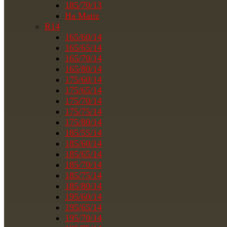
185/70/13
На Matiz
R14
165/60/14
165/65/14
165/70/14
165/80/14
175/60/14
175/65/14
175/70/14
175/75/14
175/80/14
185/55/14
185/60/14
185/65/14
185/70/14
185/75/14
185/80/14
195/60/14
195/65/14
195/70/14