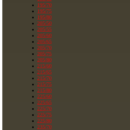
195/70
195/75
195/80
205/50
205/55
205/60
205/65
205/70
205/75
205/80
215/60
215/65
215/70
215/75
215/80
225/60
225/65
225/70
225/75
225/80
235/70