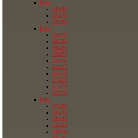
R14c
185/80
185/75
195/80
R15c
165/70
185/80
185/85
195/70
195/75
205/65
205/70
215/65
215/70
225/70
R16c
175/80
185/75
185/80
195/60
195/70