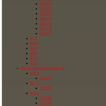
255/55
255/65
255/70
265/70
265/75
275/70
285/75
R17
R18
R19
R20
R21
R22
Легкогрузовые шины бу
R10c
195/50
R12c
155/80
R13c
145/80
155/80