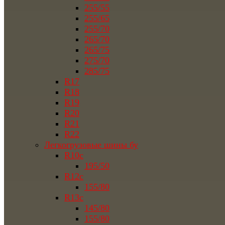
255/55
255/65
255/70
265/70
265/75
275/70
285/75
R17
R18
R19
R20
R21
R22
Легкогрузовые шины бу
R10c
195/50
R12c
155/80
R13c
145/80
155/80