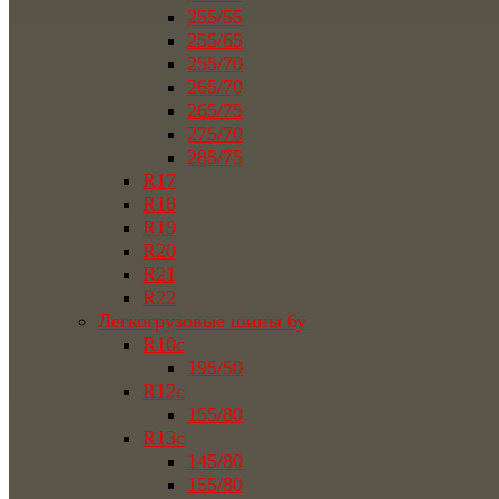
255/55
255/65
255/70
265/70
265/75
275/70
285/75
R17
R18
R19
R20
R21
R22
Легкогрузовые шины бу
R10c
195/50
R12c
155/80
R13c
145/80
155/80