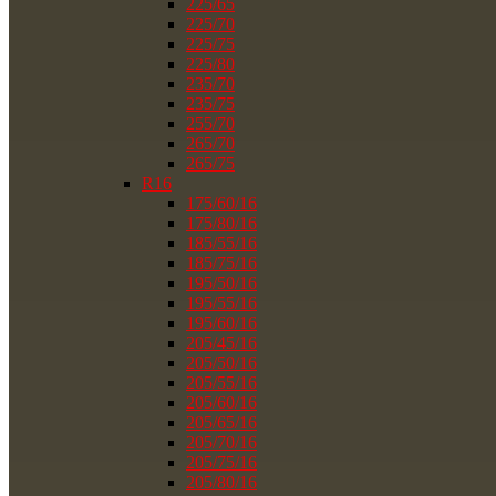
225/65
225/70
225/75
225/80
235/70
235/75
255/70
265/70
265/75
R16
175/60/16
175/80/16
185/55/16
185/75/16
195/50/16
195/55/16
195/60/16
205/45/16
205/50/16
205/55/16
205/60/16
205/65/16
205/70/16
205/75/16
205/80/16