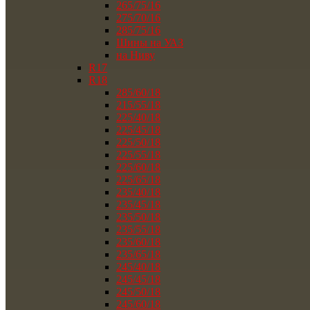
265/75/16
275/70/16
285/75/16
Шины на УАЗ
на Ниву
R17
R18
285/60/18
215/55/18
225/40/18
225/45/18
225/50/18
225/55/18
225/60/18
225/65/18
235/40/18
235/45/18
235/50/18
235/55/18
235/60/18
235/65/18
245/40/18
245/45/18
245/50/18
245/60/18