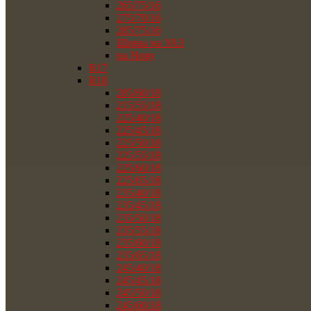
265/75/16
275/70/16
285/75/16
Шины на УАЗ
на Ниву
R17
R18
285/60/18
215/55/18
225/40/18
225/45/18
225/50/18
225/55/18
225/60/18
225/65/18
235/40/18
235/45/18
235/50/18
235/55/18
235/60/18
235/65/18
245/40/18
245/45/18
245/50/18
245/60/18