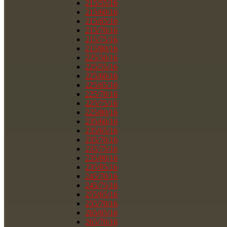
215/55/16
215/60/16
215/65/16
215/70/16
215/75/16
215/80/16
225/50/16
225/55/16
225/60/16
225/65/16
225/70/16
225/75/16
225/80/16
235/60/16
235/65/16
235/70/16
235/75/16
235/80/16
235/85/16
245/70/16
245/75/16
255/65/16
255/70/16
265/65/16
265/70/16