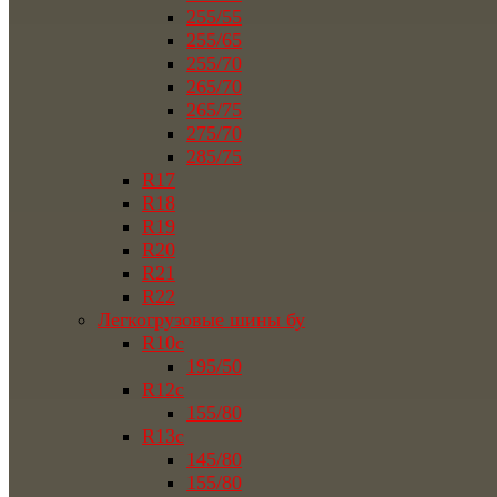
255/55
255/65
255/70
265/70
265/75
275/70
285/75
R17
R18
R19
R20
R21
R22
Легкогрузовые шины бу
R10c
195/50
R12c
155/80
R13c
145/80
155/80