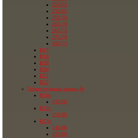
255/55
255/65
255/70
265/70
265/75
275/70
285/75
R17
R18
R19
R20
R21
R22
Легкогрузовые шины бу
R10c
195/50
R12c
155/80
R13c
145/80
155/80