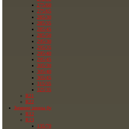
275/60
275/65
285/30
285/35
285/45
285/50
295/30
295/35
295/40
295/45
305/30
305/40
305/45
315/35
325/35
R21
R22
Зимние шины бу
R12
R13
135/70