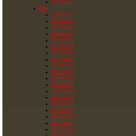
На Matiz
R14
165/60/14
165/65/14
165/70/14
165/80/14
175/60/14
175/65/14
175/70/14
175/75/14
175/80/14
185/55/14
185/60/14
185/65/14
185/70/14
185/75/14
185/80/14
195/60/14
195/65/14
195/70/14
195/75/14
195/80/14