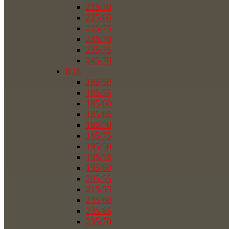
215/70
225/60
225/75
235/70
235/75
245/70
R16
185/50
185/55
185/60
185/65
185/70
185/75
195/50
195/55
195/60
205/55
215/55
235/60
235/65
235/70