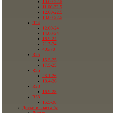
10.00-22.5
11.00-22.5
12.00-22.5
13.00-22.5
R24
12.00-24
14.00-24
16.9-24
21.3-24
405/70
R25
15.5-25
17.5-25
R26
23.1-26
18.4-26
R28
16.9-28
R38
15.5-38
Диски и колеса бу
Литые