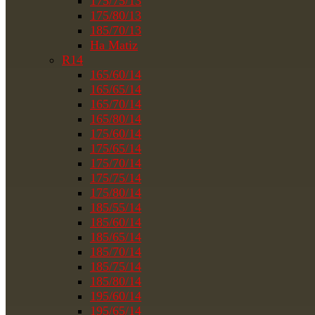
175/75/13
175/80/13
185/70/13
На Matiz
R14
165/60/14
165/65/14
165/70/14
165/80/14
175/60/14
175/65/14
175/70/14
175/75/14
175/80/14
185/55/14
185/60/14
185/65/14
185/70/14
185/75/14
185/80/14
195/60/14
195/65/14