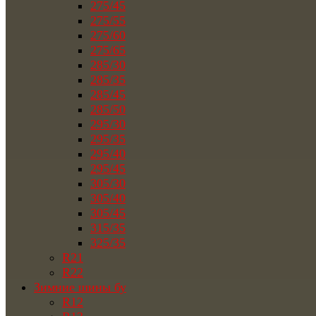
275/45
275/55
275/60
275/65
285/30
285/35
285/45
285/50
295/30
295/35
295/40
295/45
305/30
305/40
305/45
315/35
325/35
R21
R22
Зимние шины бу
R12