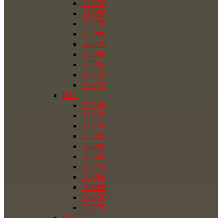
145/70
145/80
155/70
155/80
165/70
165/80
175/65
175/70
185/70
R14
165/60
175/65
175/70
175/80
185/60
185/65
185/70
195/60
195/65
195/70
205/70
R15