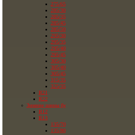
275/65
285/30
285/35
285/45
285/50
295/30
295/35
295/40
295/45
305/30
305/40
305/45
315/35
325/35
R21
R22
Зимние шины бу
R12
R13
135/70
135/80