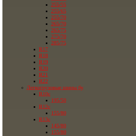
255/55
255/65
255/70
265/70
265/75
275/70
285/75
R17
R18
R19
R20
R21
R22
Легкогрузовые шины бу
R10c
195/50
R12c
155/80
R13c
145/80
155/80