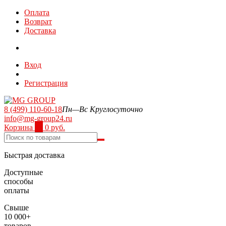
Оплата
Возврат
Доставка
Вход
Регистрация
8 (499) 110-60-18
Пн—Вс Круглосуточно
info@mg-group24.ru
Корзина
0
0 руб.
Быстрая доставка
Доступные
способы
оплаты
Свыше
10 000+
товаров