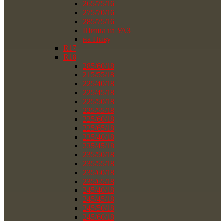
265/75/16
275/70/16
285/75/16
Шины на УАЗ
на Ниву
R17
R18
285/60/18
215/55/18
225/40/18
225/45/18
225/50/18
225/55/18
225/60/18
225/65/18
235/40/18
235/45/18
235/50/18
235/55/18
235/60/18
235/65/18
245/40/18
245/45/18
245/50/18
245/60/18