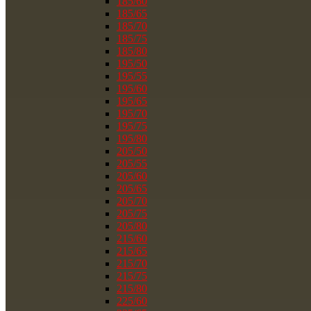
185/60
185/65
185/70
185/75
185/80
195/50
195/55
195/60
195/65
195/70
195/75
195/80
205/50
205/55
205/60
205/65
205/70
205/75
205/80
215/60
215/65
215/70
215/75
215/80
225/60