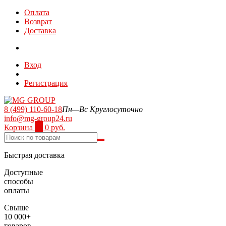
Оплата
Возврат
Доставка
Вход
Регистрация
8 (499) 110-60-18
Пн—Вс Круглосуточно
info@mg-group24.ru
Корзина
0
0 руб.
Быстрая доставка
Доступные
способы
оплаты
Свыше
10 000+
товаров