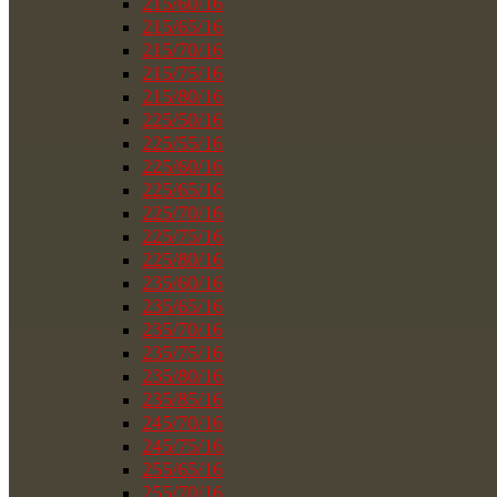
215/60/16
215/65/16
215/70/16
215/75/16
215/80/16
225/50/16
225/55/16
225/60/16
225/65/16
225/70/16
225/75/16
225/80/16
235/60/16
235/65/16
235/70/16
235/75/16
235/80/16
235/85/16
245/70/16
245/75/16
255/65/16
255/70/16