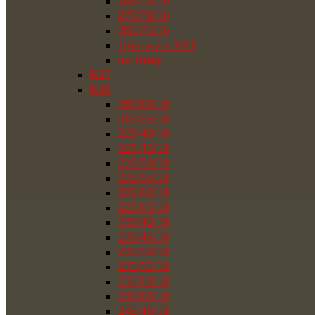
265/75/16
275/70/16
285/75/16
Шины на УАЗ
на Ниву
R17
R18
285/60/18
215/55/18
225/40/18
225/45/18
225/50/18
225/55/18
225/60/18
225/65/18
235/40/18
235/45/18
235/50/18
235/55/18
235/60/18
235/65/18
245/40/18