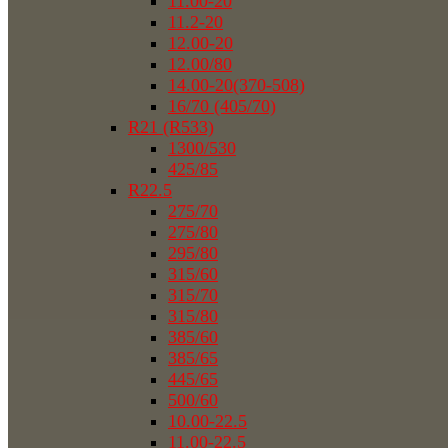
11.00-20
11.2-20
12.00-20
12.00/80
14.00-20(370-508)
16/70 (405/70)
R21 (R533)
1300/530
425/85
R22.5
275/70
275/80
295/80
315/60
315/70
315/80
385/60
385/65
445/65
500/60
10.00-22.5
11.00-22.5