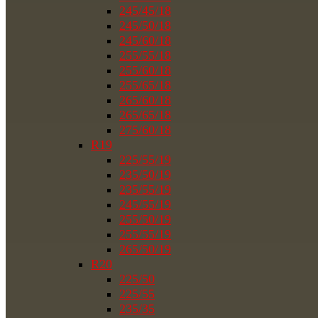
245/45/18
245/50/18
245/60/18
255/55/18
255/60/18
255/65/18
265/60/18
265/65/18
275/60/18
R19
225/55/19
235/50/19
235/55/19
245/55/19
255/50/19
255/55/19
265/50/19
R20
225/50
225/55
235/35