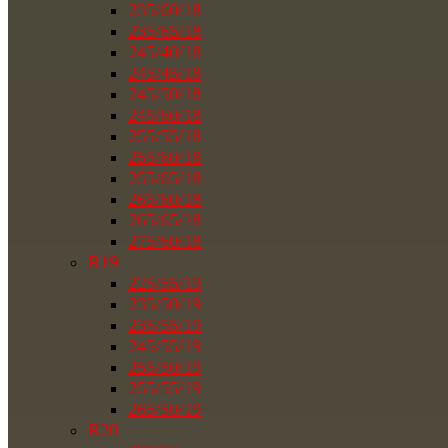
235/60/18
235/65/18
245/40/18
245/45/18
245/50/18
245/60/18
255/55/18
255/60/18
255/65/18
265/60/18
265/65/18
275/60/18
R19
225/55/19
235/50/19
235/55/19
245/55/19
255/50/19
255/55/19
265/50/19
R20