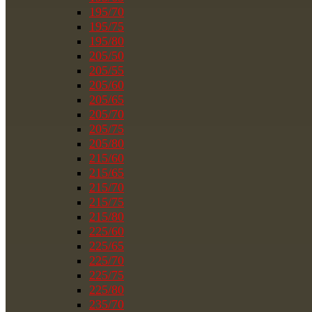
195/70
195/75
195/80
205/50
205/55
205/60
205/65
205/70
205/75
205/80
215/60
215/65
215/70
215/75
215/80
225/60
225/65
225/70
225/75
225/80
235/70