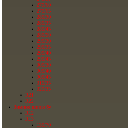
275/60
275/65
285/30
285/35
285/45
285/50
295/30
295/35
295/40
295/45
305/30
305/40
305/45
315/35
325/35
R21
R22
Зимние шины бу
R12
R13
135/70