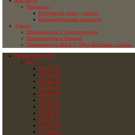
Контакты
Вакансии
Грузчик на склад - работа
Шиномонтажник вакансия
Адреса
Шиномонтаж в Долгопрудном
Шиномонтаж в Химках
Шиномонтаж МКАД 79Км Внешняя сторона
Летние шины бу
R13
145/70/13
155/60/13
155/65/13
155/80/13
165/65/13
165/70/13
165/80/13
175/60/13
175/70/13
175/75/13
175/80/13