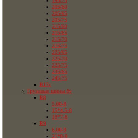
195/75
205/60
205/65
205/75
215/60
215/65
215/70
215/75
225/65
225/70
225/75
235/65
245/75
R17c
Грузовые шины бу
R8
5.00-8
15*4.5-8
18*7-8
R9
6.00-9
21*8-9