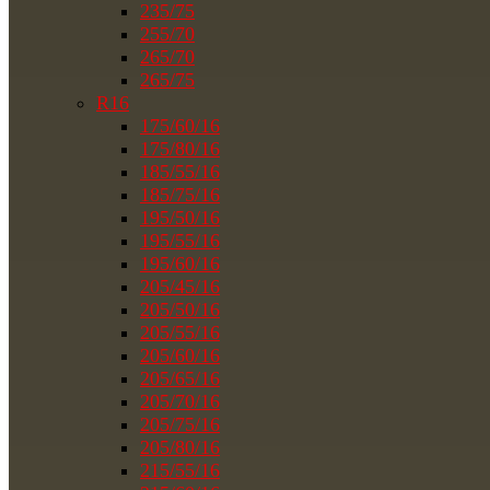
235/75
255/70
265/70
265/75
R16
175/60/16
175/80/16
185/55/16
185/75/16
195/50/16
195/55/16
195/60/16
205/45/16
205/50/16
205/55/16
205/60/16
205/65/16
205/70/16
205/75/16
205/80/16
215/55/16