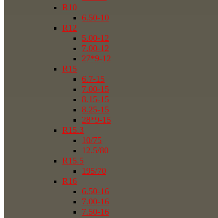
R10
6.50-10
R12
5.00-12
7.00-12
27*9-12
R15
6.7-15
7.00-15
8.15-15
8.25-15
28*9-15
R15.3
10/75
12.5/80
R15.5
195/70
R16
6.50-16
7.00-16
7.50-16