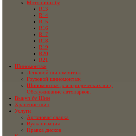
Мотошины бу
R13
R14
R15
R16
R17
R18
R19
R20
R21
Шиномонтаж
Легковой шиномонтаж
Грузовой шиномонтаж
Шиномонтаж для юридических лиц.
Обслуживание автопарков.
Выкуп бу Шин
Хранение шин
Услуги
Аргоновая сварка
Вулканизация
Правка дисков