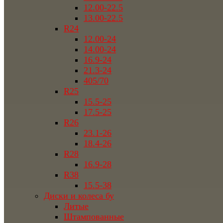
12.00-22.5
13.00-22.5
R24
12.00-24
14.00-24
16.9-24
21.3-24
405/70
R25
15.5-25
17.5-25
R26
23.1-26
18.4-26
R28
16.9-28
R38
15.5-38
Диски и колеса бу
Литые
Штампованные