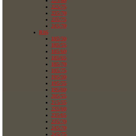
225/60
225/75
235/70
235/75
245/70
R16
185/50
185/55
185/60
185/65
185/70
185/75
195/50
195/55
195/60
205/55
215/55
235/60
235/65
235/70
245/70
245/75