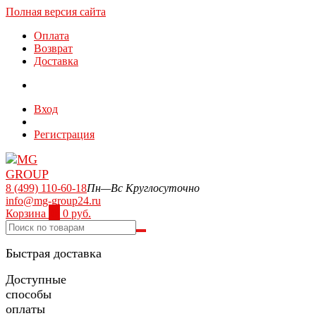
Полная версия сайта
Оплата
Возврат
Доставка
Вход
Регистрация
8 (499) 110-60-18
Пн—Вс Круглосуточно
info@mg-group24.ru
Корзина
0
0 руб.
Быстрая доставка
Доступные
способы
оплаты