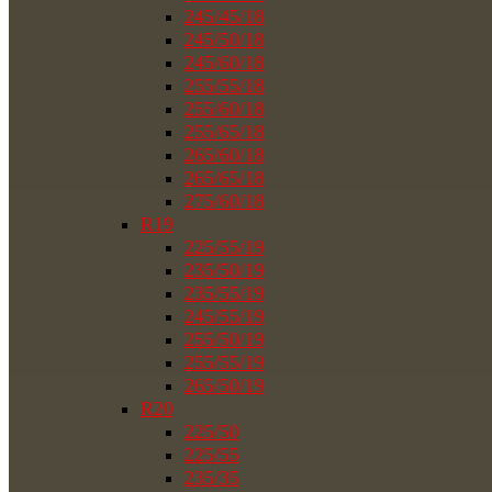
245/45/18
245/50/18
245/60/18
255/55/18
255/60/18
255/65/18
265/60/18
265/65/18
275/60/18
R19
225/55/19
235/50/19
235/55/19
245/55/19
255/50/19
255/55/19
265/50/19
R20
225/50
225/55
235/35