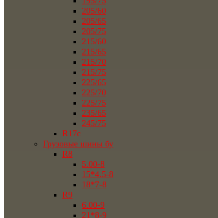
195/75
205/60
205/65
205/75
215/60
215/65
215/70
215/75
225/65
225/70
225/75
235/65
245/75
R17c
Грузовые шины бу
R8
5.00-8
15*4.5-8
18*7-8
R9
6.00-9
21*8-9