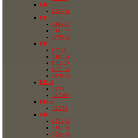
R10
6.50-10
R12
5.00-12
7.00-12
27*9-12
R15
6.7-15
7.00-15
8.15-15
8.25-15
28*9-15
R15.3
10/75
12.5/80
R15.5
195/70
R16
6.50-16
7.00-16
7.50-16