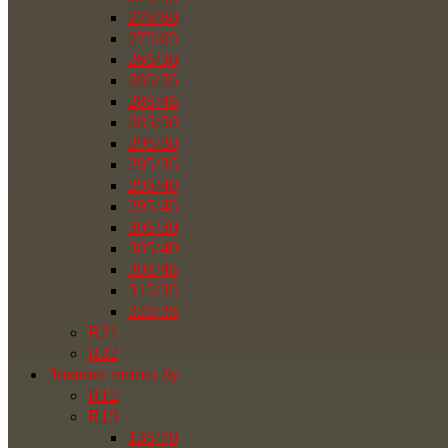
275/60
275/65
285/30
285/35
285/45
285/50
295/30
295/35
295/40
295/45
305/30
305/40
305/45
315/35
325/35
R21
R22
Зимние шины бу
R12
R13
135/70