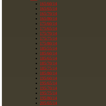
165/60/14
165/65/14
165/70/14
165/80/14
175/60/14
175/65/14
175/70/14
175/75/14
175/80/14
185/55/14
185/60/14
185/65/14
185/70/14
185/75/14
185/80/14
195/60/14
195/65/14
195/70/14
195/75/14
195/80/14
205/65/14