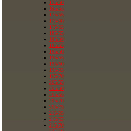
155/60
165/65
175/55
175/60
175/65
185/55
185/60
185/65
195/50
195/55
195/60
195/65
195/70
205/55
205/60
205/65
205/70
205/75
215/55
215/65
215/70