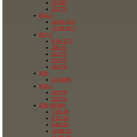
215/85
225/75
R16.5
10.00-16.5
12.00-16.5
R17.5
9.50-17.5
205/75
215/75
235/75
245/70
R18
12.50/80
R19.5
245/70
265/70
R20 (R508)
7.50-20
8.25-20
9.00-20
10.00-20