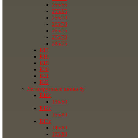
255/55
255/65
255/70
265/70
265/75
275/70
285/75
R17
R18
R19
R20
R21
R22
Легкогрузовые шины бу
R10c
195/50
R12c
155/80
R13c
145/80
155/80