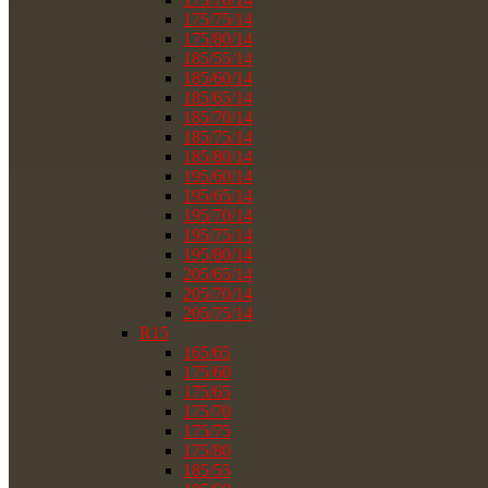
175/75/14
175/80/14
185/55/14
185/60/14
185/65/14
185/70/14
185/75/14
185/80/14
195/60/14
195/65/14
195/70/14
195/75/14
195/80/14
205/65/14
205/70/14
205/75/14
R15
165/65
175/60
175/65
175/70
175/75
175/80
185/55