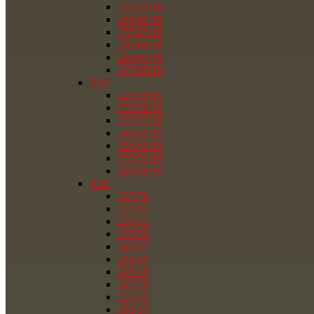
255/55/18
255/60/18
255/65/18
265/60/18
265/65/18
275/60/18
R19
225/55/19
235/50/19
235/55/19
245/55/19
255/50/19
255/55/19
265/50/19
R20
225/50
225/55
235/35
235/55
245/35
245/40
245/45
245/50
255/30
255/35