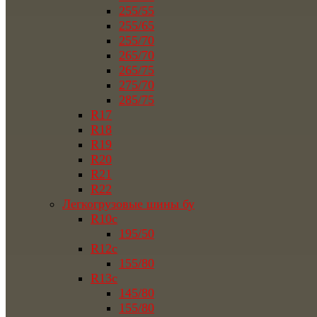
255/55
255/65
255/70
265/70
265/75
275/70
285/75
R17
R18
R19
R20
R21
R22
Легкогрузовые шины бу
R10c
195/50
R12c
155/80
R13c
145/80
155/80