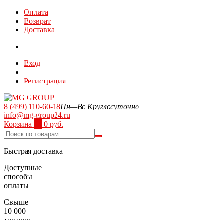
Оплата
Возврат
Доставка
Вход
Регистрация
8 (499) 110-60-18
Пн—Вс Круглосуточно
info@mg-group24.ru
Корзина
0
0 руб.
Быстрая доставка
Доступные
способы
оплаты
Свыше
10 000+
товаров