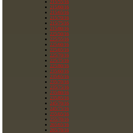
215/55/16
215/60/16
215/65/16
215/70/16
215/75/16
215/80/16
225/50/16
225/55/16
225/60/16
225/65/16
225/70/16
225/75/16
225/80/16
235/60/16
235/65/16
235/70/16
235/75/16
235/80/16
235/85/16
245/70/16
245/75/16
255/65/16
255/70/16
265/65/16
265/70/16