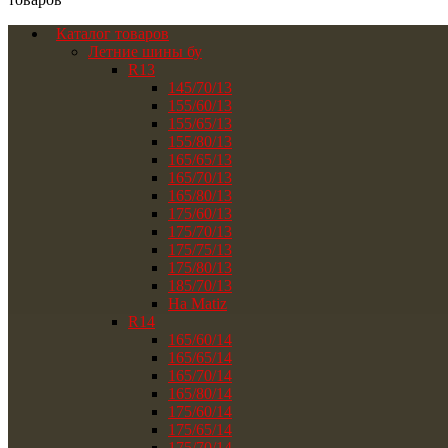
Каталог товаров
Летние шины бу
R13
145/70/13
155/60/13
155/65/13
155/80/13
165/65/13
165/70/13
165/80/13
175/60/13
175/70/13
175/75/13
175/80/13
185/70/13
На Matiz
R14
165/60/14
165/65/14
165/70/14
165/80/14
175/60/14
175/65/14
175/70/14