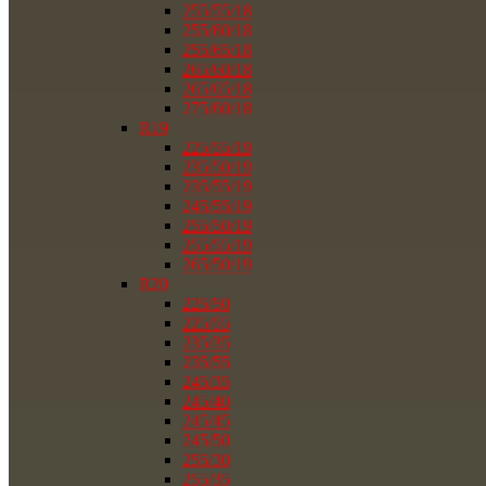
255/55/18
255/60/18
255/65/18
265/60/18
265/65/18
275/60/18
R19
225/55/19
235/50/19
235/55/19
245/55/19
255/50/19
255/55/19
265/50/19
R20
225/50
225/55
235/35
235/55
245/35
245/40
245/45
245/50
255/30
255/35