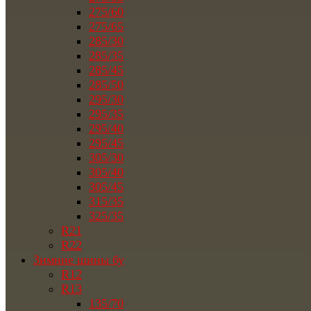
275/60
275/65
285/30
285/35
285/45
285/50
295/30
295/35
295/40
295/45
305/30
305/40
305/45
315/35
325/35
R21
R22
Зимние шины бу
R12
R13
135/70