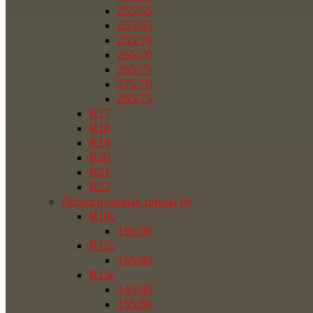
255/55
255/65
255/70
265/70
265/75
275/70
285/75
R17
R18
R19
R20
R21
R22
Легкогрузовые шины бу
R10c
195/50
R12c
155/80
R13c
145/80
155/80