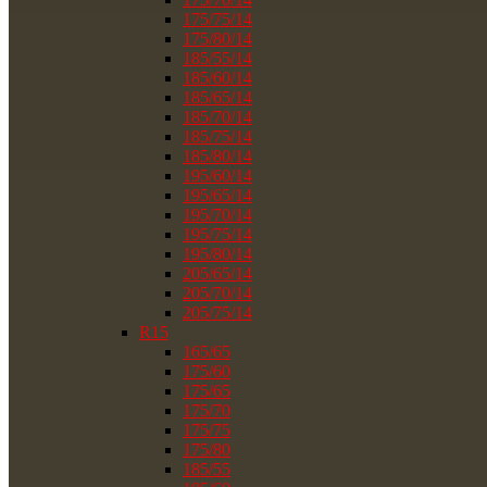
175/75/14
175/80/14
185/55/14
185/60/14
185/65/14
185/70/14
185/75/14
185/80/14
195/60/14
195/65/14
195/70/14
195/75/14
195/80/14
205/65/14
205/70/14
205/75/14
R15
165/65
175/60
175/65
175/70
175/75
175/80
185/55