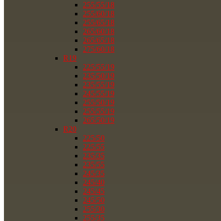
255/55/18
255/60/18
255/65/18
265/60/18
265/65/18
275/60/18
R19
225/55/19
235/50/19
235/55/19
245/55/19
255/50/19
255/55/19
265/50/19
R20
225/50
225/55
235/35
235/55
245/35
245/40
245/45
245/50
255/30
255/35