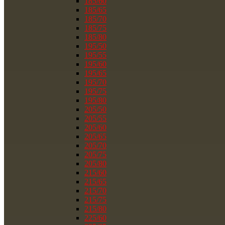
185/60
185/65
185/70
185/75
185/80
195/50
195/55
195/60
195/65
195/70
195/75
195/80
205/50
205/55
205/60
205/65
205/70
205/75
205/80
215/60
215/65
215/70
215/75
215/80
225/60