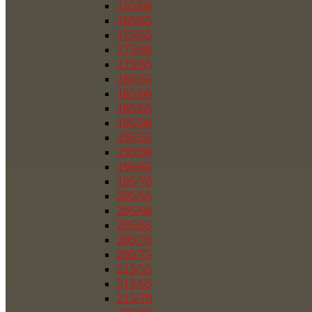
155/60
165/65
175/55
175/60
175/65
185/55
185/60
185/65
195/50
195/55
195/60
195/65
195/70
205/55
205/60
205/65
205/70
205/75
215/55
215/65
215/70