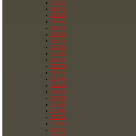
235/55
245/35
245/40
245/45
245/50
255/30
255/35
255/40
255/45
255/50
255/55
265/35
265/40
265/45
265/50
275/35
275/40
275/45
275/55
275/60
275/65