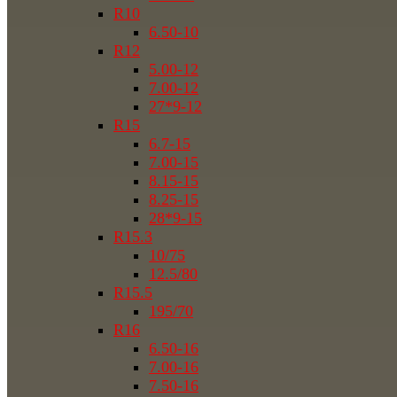
R10
6.50-10
R12
5.00-12
7.00-12
27*9-12
R15
6.7-15
7.00-15
8.15-15
8.25-15
28*9-15
R15.3
10/75
12.5/80
R15.5
195/70
R16
6.50-16
7.00-16
7.50-16