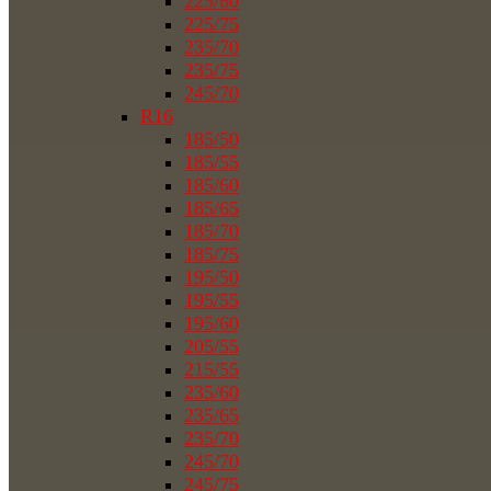
225/60
225/75
235/70
235/75
245/70
R16
185/50
185/55
185/60
185/65
185/70
185/75
195/50
195/55
195/60
205/55
215/55
235/60
235/65
235/70
245/70
245/75