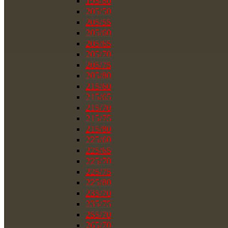
195/80
205/50
205/55
205/60
205/65
205/70
205/75
205/80
215/60
215/65
215/70
215/75
215/80
225/60
225/65
225/70
225/75
225/80
235/70
235/75
255/70
265/70