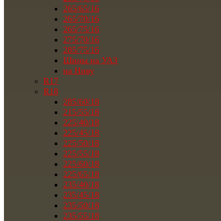
265/65/16
265/70/16
265/75/16
275/70/16
285/75/16
Шины на УАЗ
на Ниву
R17
R18
285/60/18
215/55/18
225/40/18
225/45/18
225/50/18
225/55/18
225/60/18
225/65/18
235/40/18
235/45/18
235/50/18
235/55/18