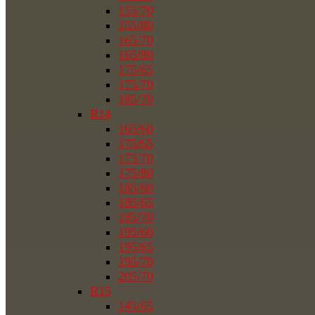
155/70
155/80
165/70
165/80
175/65
175/70
185/70
R14
165/60
175/65
175/70
175/80
185/60
185/65
185/70
195/60
195/65
195/70
205/70
R15
145/65