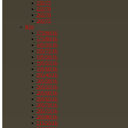
235/75
255/70
265/70
265/75
R16
175/60/16
175/80/16
185/55/16
185/75/16
195/50/16
195/55/16
195/60/16
205/45/16
205/50/16
205/55/16
205/60/16
205/65/16
205/70/16
205/75/16
205/80/16
215/55/16