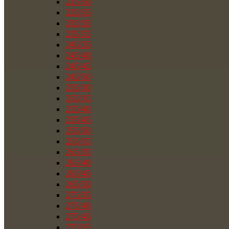
225/50
225/55
235/35
235/55
245/35
245/40
245/45
245/50
255/30
255/35
255/40
255/45
255/50
255/55
265/35
265/40
265/45
265/50
275/35
275/40
275/45
275/55