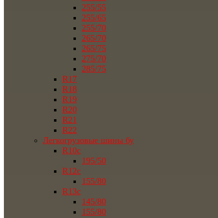
255/55
255/65
255/70
265/70
265/75
275/70
285/75
R17
R18
R19
R20
R21
R22
Легкогрузовые шины бу
R10c
195/50
R12c
155/80
R13c
145/80
155/80