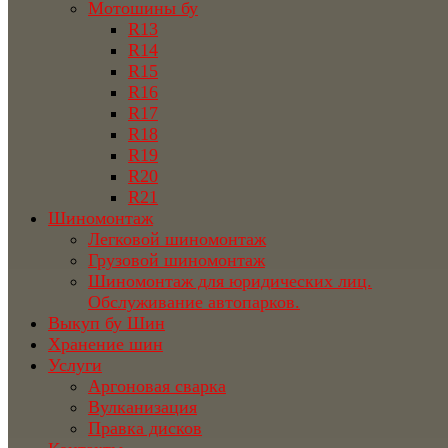
Мотошины бу
R13
R14
R15
R16
R17
R18
R19
R20
R21
Шиномонтаж
Легковой шиномонтаж
Грузовой шиномонтаж
Шиномонтаж для юридических лиц.
Обслуживание автопарков.
Выкуп бу Шин
Хранение шин
Услуги
Аргоновая сварка
Вулканизация
Правка дисков