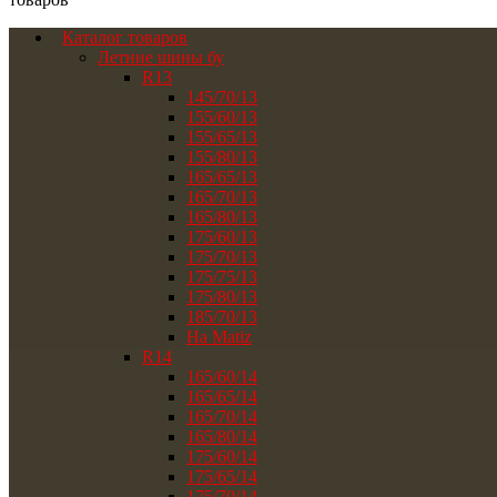
Каталог товаров
Летние шины бу
R13
145/70/13
155/60/13
155/65/13
155/80/13
165/65/13
165/70/13
165/80/13
175/60/13
175/70/13
175/75/13
175/80/13
185/70/13
На Matiz
R14
165/60/14
165/65/14
165/70/14
165/80/14
175/60/14
175/65/14
175/70/14