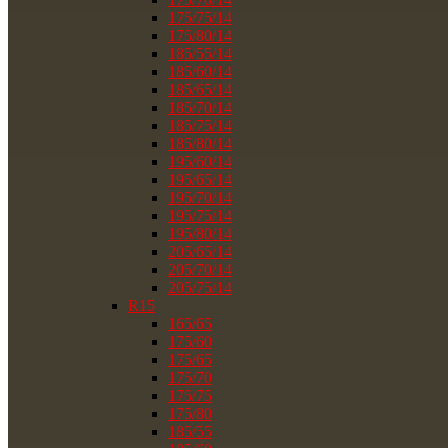
175/75/14
175/80/14
185/55/14
185/60/14
185/65/14
185/70/14
185/75/14
185/80/14
195/60/14
195/65/14
195/70/14
195/75/14
195/80/14
205/65/14
205/70/14
205/75/14
R15
165/65
175/60
175/65
175/70
175/75
175/80
185/55