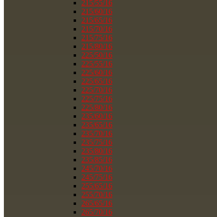
215/55/16
215/60/16
215/65/16
215/70/16
215/75/16
215/80/16
225/50/16
225/55/16
225/60/16
225/65/16
225/70/16
225/75/16
225/80/16
235/60/16
235/65/16
235/70/16
235/75/16
235/80/16
235/85/16
245/70/16
245/75/16
255/65/16
255/70/16
265/65/16
265/70/16