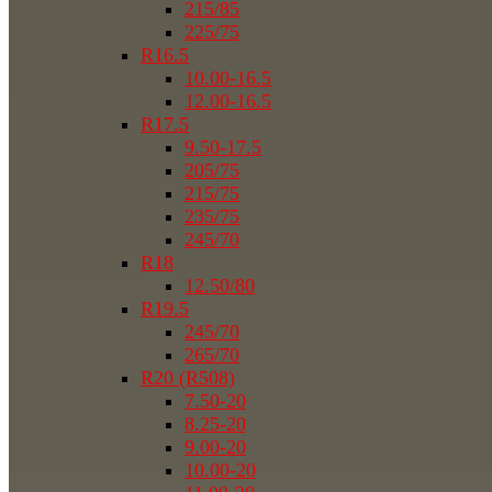
215/85
225/75
R16.5
10.00-16.5
12.00-16.5
R17.5
9.50-17.5
205/75
215/75
235/75
245/70
R18
12.50/80
R19.5
245/70
265/70
R20 (R508)
7.50-20
8.25-20
9.00-20
10.00-20