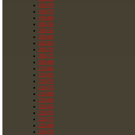
195/70
195/75
195/80
205/50
205/55
205/60
205/65
205/70
205/75
205/80
215/60
215/65
215/70
215/75
215/80
225/60
225/65
225/70
225/75
225/80
235/70