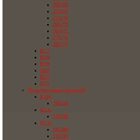
255/55
255/65
255/70
265/70
265/75
275/70
285/75
R17
R18
R19
R20
R21
R22
Легкогрузовые шины бу
R10c
195/50
R12c
155/80
R13c
145/80
155/80