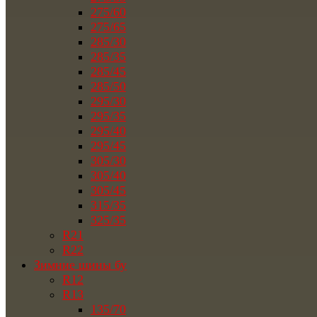
275/60
275/65
285/30
285/35
285/45
285/50
295/30
295/35
295/40
295/45
305/30
305/40
305/45
315/35
325/35
R21
R22
Зимние шины бу
R12
R13
135/70