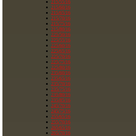
215/55/16
215/60/16
215/65/16
215/70/16
215/75/16
215/80/16
225/50/16
225/55/16
225/60/16
225/65/16
225/70/16
225/75/16
225/80/16
235/60/16
235/65/16
235/70/16
235/75/16
235/80/16
235/85/16
245/70/16
245/75/16
255/65/16
255/70/16
265/65/16
265/70/16