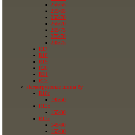
255/55
255/65
255/70
265/70
265/75
275/70
285/75
R17
R18
R19
R20
R21
R22
Легкогрузовые шины бу
R10c
195/50
R12c
155/80
R13c
145/80
155/80