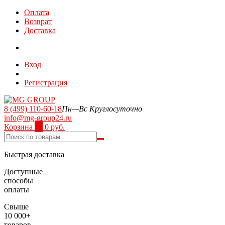
Оплата
Возврат
Доставка
Вход
Регистрация
8 (499) 110-60-18
Пн—Вс Круглосуточно
info@mg-group24.ru
Корзина
0
0 руб.
Быстрая доставка
Доступные
способы
оплаты
Свыше
10 000+
товаров