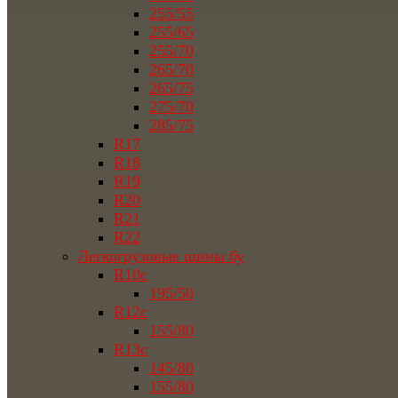
255/55
255/65
255/70
265/70
265/75
275/70
285/75
R17
R18
R19
R20
R21
R22
Легкогрузовые шины бу
R10c
195/50
R12c
155/80
R13c
145/80
155/80