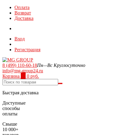
Оплата
Возврат
Доставка
Вход
Регистрация
8 (499) 110-60-18
Пн—Вс Круглосуточно
info@mg-group24.ru
Корзина
0
0 руб.
Быстрая доставка
Доступные
способы
оплаты
Свыше
10 000+
товаров