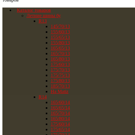
Каталог товаров
Летние шины бу
R13
145/70/13
155/60/13
155/65/13
155/80/13
165/65/13
165/70/13
165/80/13
175/60/13
175/70/13
175/75/13
175/80/13
185/70/13
На Matiz
R14
165/60/14
165/65/14
165/70/14
165/80/14
175/60/14
175/65/14
175/70/14