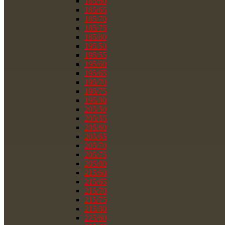
185/60
185/65
185/70
185/75
185/80
195/50
195/55
195/60
195/65
195/70
195/75
195/80
205/50
205/55
205/60
205/65
205/70
205/75
205/80
215/60
215/65
215/70
215/75
215/80
225/60