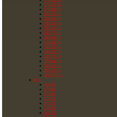
175/75/14
175/80/14
185/55/14
185/60/14
185/65/14
185/70/14
185/75/14
185/80/14
195/60/14
195/65/14
195/70/14
195/75/14
195/80/14
205/65/14
205/70/14
205/75/14
R15
165/65
175/60
175/65
175/70
175/75
175/80
185/55