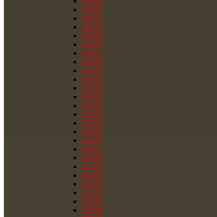
185/60
185/65
185/70
185/75
185/80
195/50
195/55
195/60
195/65
195/70
195/75
195/80
205/50
205/55
205/60
205/65
205/70
205/75
205/80
215/60
215/65
215/70
215/75
215/80
225/60