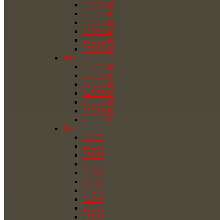
255/55/18
255/60/18
255/65/18
265/60/18
265/65/18
275/60/18
R19
225/55/19
235/50/19
235/55/19
245/55/19
255/50/19
255/55/19
265/50/19
R20
225/50
225/55
235/35
235/55
245/35
245/40
245/45
245/50
255/30
255/35