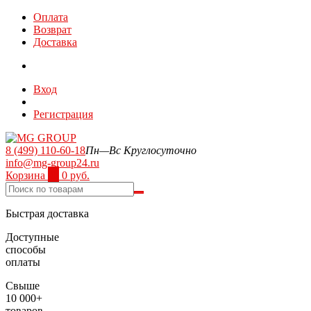
Оплата
Возврат
Доставка
Вход
Регистрация
8 (499) 110-60-18
Пн—Вс Круглосуточно
info@mg-group24.ru
Корзина
0
0 руб.
Быстрая доставка
Доступные
способы
оплаты
Свыше
10 000+
товаров