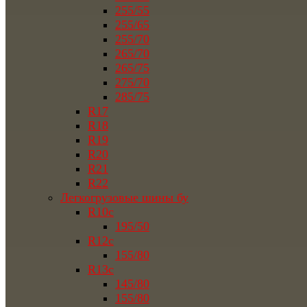
255/55
255/65
255/70
265/70
265/75
275/70
285/75
R17
R18
R19
R20
R21
R22
Легкогрузовые шины бу
R10c
195/50
R12c
155/80
R13c
145/80
155/80