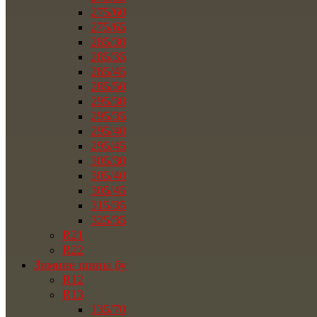
275/60
275/65
285/30
285/35
285/45
285/50
295/30
295/35
295/40
295/45
305/30
305/40
305/45
315/35
325/35
R21
R22
Зимние шины бу
R12
R13
135/70