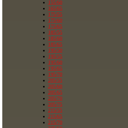
155/60
165/65
175/55
175/60
175/65
185/55
185/60
185/65
195/50
195/55
195/60
195/65
195/70
205/55
205/60
205/65
205/70
205/75
215/55
215/65
215/70