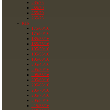
235/75
255/70
265/70
265/75
R16
175/60/16
175/80/16
185/55/16
185/75/16
195/50/16
195/55/16
195/60/16
205/45/16
205/50/16
205/55/16
205/60/16
205/65/16
205/70/16
205/75/16
205/80/16
215/55/16