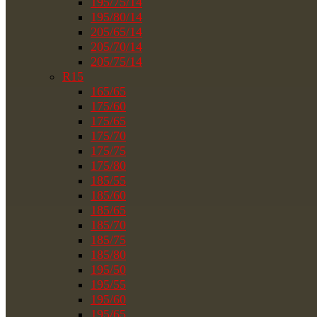
195/75/14
195/80/14
205/65/14
205/70/14
205/75/14
R15
165/65
175/60
175/65
175/70
175/75
175/80
185/55
185/60
185/65
185/70
185/75
185/80
195/50
195/55
195/60
195/65