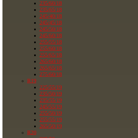
235/60/18
235/65/18
245/40/18
245/45/18
245/50/18
245/60/18
255/55/18
255/60/18
255/65/18
265/60/18
265/65/18
275/60/18
R19
225/55/19
235/50/19
235/55/19
245/55/19
255/50/19
255/55/19
265/50/19
R20