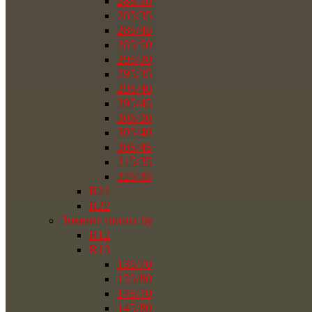
285/30
285/35
285/45
285/50
295/30
295/35
295/40
295/45
305/30
305/40
305/45
315/35
325/35
R21
R22
Зимние шины бу
R12
R13
135/70
135/80
145/70
145/80