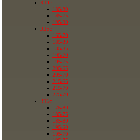
R14c
185/80
185/75
195/80
R15c
165/70
185/80
185/85
195/70
195/75
205/65
205/70
215/65
215/70
225/70
R16c
175/80
185/75
185/80
195/60
195/70