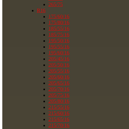
265/75
R16
175/60/16
175/80/16
185/55/16
185/75/16
195/50/16
195/55/16
195/60/16
205/45/16
205/50/16
205/55/16
205/60/16
205/65/16
205/70/16
205/75/16
205/80/16
215/55/16
215/60/16
215/65/16
215/70/16