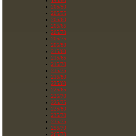
195/80
205/50
205/55
205/60
205/65
205/70
205/75
205/80
215/60
215/65
215/70
215/75
215/80
225/60
225/65
225/70
225/75
225/80
235/70
235/75
255/70
265/70