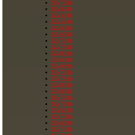
215/75/16
215/80/16
225/50/16
225/55/16
225/60/16
225/65/16
225/70/16
225/75/16
225/80/16
235/60/16
235/65/16
235/70/16
235/75/16
235/80/16
235/85/16
245/70/16
245/75/16
255/65/16
255/70/16
265/65/16
265/70/16