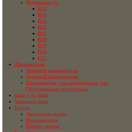
Мотошины бу
R13
R14
R15
R16
R17
R18
R19
R20
R21
Шиномонтаж
Легковой шиномонтаж
Грузовой шиномонтаж
Шиномонтаж для юридических лиц.
Обслуживание автопарков.
Выкуп бу Шин
Хранение шин
Услуги
Аргоновая сварка
Вулканизация
Правка дисков