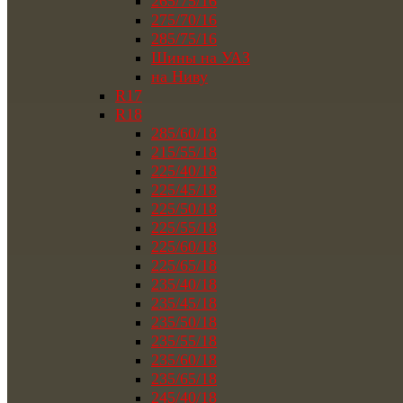
265/75/16
275/70/16
285/75/16
Шины на УАЗ
на Ниву
R17
R18
285/60/18
215/55/18
225/40/18
225/45/18
225/50/18
225/55/18
225/60/18
225/65/18
235/40/18
235/45/18
235/50/18
235/55/18
235/60/18
235/65/18
245/40/18