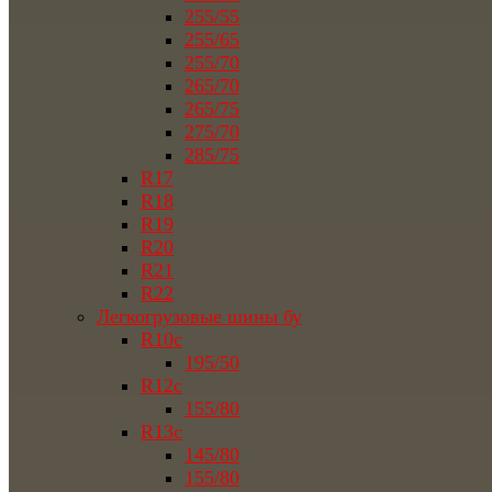
255/55
255/65
255/70
265/70
265/75
275/70
285/75
R17
R18
R19
R20
R21
R22
Легкогрузовые шины бу
R10c
195/50
R12c
155/80
R13c
145/80
155/80