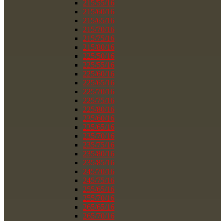
215/55/16
215/60/16
215/65/16
215/70/16
215/75/16
215/80/16
225/50/16
225/55/16
225/60/16
225/65/16
225/70/16
225/75/16
225/80/16
235/60/16
235/65/16
235/70/16
235/75/16
235/80/16
235/85/16
245/70/16
245/75/16
255/65/16
255/70/16
265/65/16
265/70/16