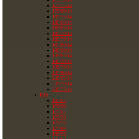
175/75/14
175/80/14
185/55/14
185/60/14
185/65/14
185/70/14
185/75/14
185/80/14
195/60/14
195/65/14
195/70/14
195/75/14
195/80/14
205/65/14
205/70/14
205/75/14
R15
165/65
175/60
175/65
175/70
175/75
175/80
185/55