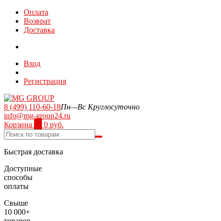
Оплата
Возврат
Доставка
Вход
Регистрация
8 (499) 110-60-18
Пн—Вс Круглосуточно
info@mg-group24.ru
Корзина
0
0 руб.
Быстрая доставка
Доступные
способы
оплаты
Свыше
10 000+
товаров