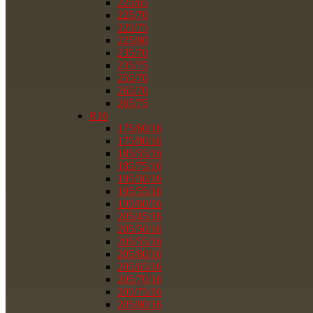
225/65
225/70
225/75
225/80
235/70
235/75
255/70
265/70
265/75
R16
175/60/16
175/80/16
185/55/16
185/75/16
195/50/16
195/55/16
195/60/16
205/45/16
205/50/16
205/55/16
205/60/16
205/65/16
205/70/16
205/75/16
205/80/16