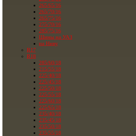
265/65/16
265/70/16
265/75/16
275/70/16
285/75/16
Шины на УАЗ
на Ниву
R17
R18
285/60/18
215/55/18
225/40/18
225/45/18
225/50/18
225/55/18
225/60/18
225/65/18
235/40/18
235/45/18
235/50/18
235/55/18