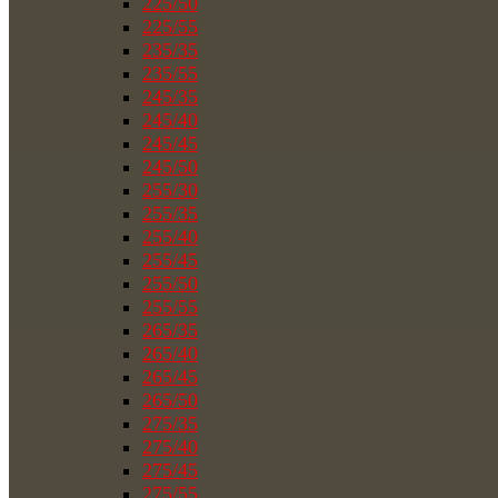
225/50
225/55
235/35
235/55
245/35
245/40
245/45
245/50
255/30
255/35
255/40
255/45
255/50
255/55
265/35
265/40
265/45
265/50
275/35
275/40
275/45
275/55