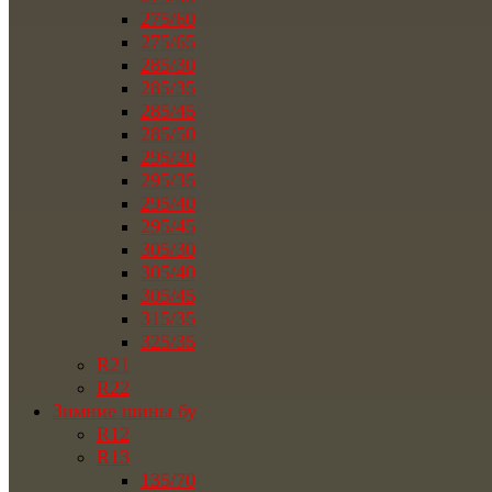
275/60
275/65
285/30
285/35
285/45
285/50
295/30
295/35
295/40
295/45
305/30
305/40
305/45
315/35
325/35
R21
R22
Зимние шины бу
R12
R13
135/70