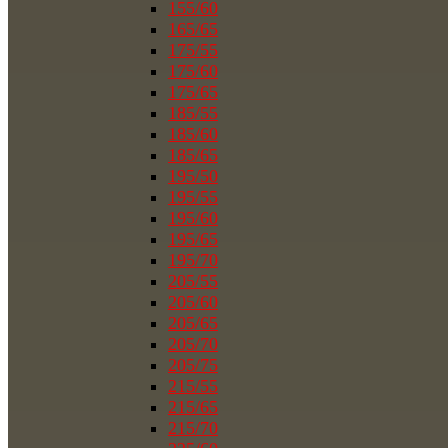
155/60
165/65
175/55
175/60
175/65
185/55
185/60
185/65
195/50
195/55
195/60
195/65
195/70
205/55
205/60
205/65
205/70
205/75
215/55
215/65
215/70