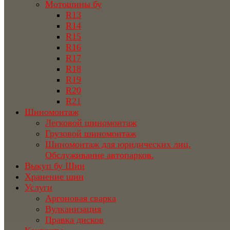
Мотошины бу
R13
R14
R15
R16
R17
R18
R19
R20
R21
Шиномонтаж
Легковой шиномонтаж
Грузовой шиномонтаж
Шиномонтаж для юридических лиц.
Обслуживание автопарков.
Выкуп бу Шин
Хранение шин
Услуги
Аргоновая сварка
Вулканизация
Правка дисков