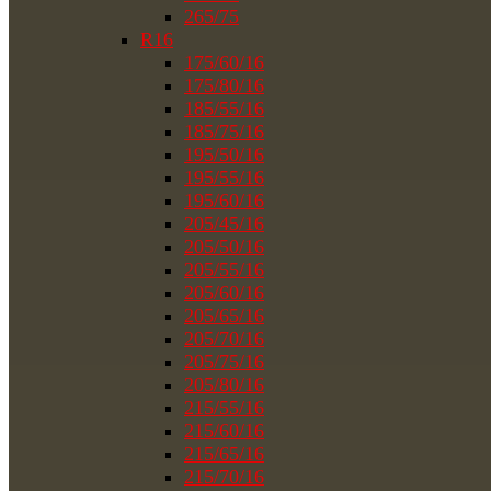
265/75
R16
175/60/16
175/80/16
185/55/16
185/75/16
195/50/16
195/55/16
195/60/16
205/45/16
205/50/16
205/55/16
205/60/16
205/65/16
205/70/16
205/75/16
205/80/16
215/55/16
215/60/16
215/65/16
215/70/16