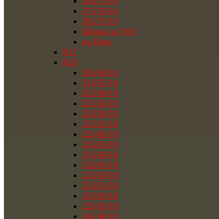
265/75/16
275/70/16
285/75/16
Шины на УАЗ
на Ниву
R17
R18
285/60/18
215/55/18
225/40/18
225/45/18
225/50/18
225/55/18
225/60/18
225/65/18
235/40/18
235/45/18
235/50/18
235/55/18
235/60/18
235/65/18
245/40/18