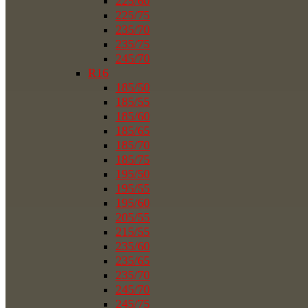
225/60
225/75
235/70
235/75
245/70
R16
185/50
185/55
185/60
185/65
185/70
185/75
195/50
195/55
195/60
205/55
215/55
235/60
235/65
235/70
245/70
245/75